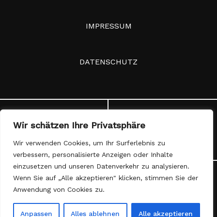
IMPRESSUM
DATENSCHUTZ
Wir schätzen Ihre Privatsphäre
03.10.2026
INSTAGRAM
Wir verwenden Cookies, um Ihr Surferlebnis zu
verbessern, personalisierte Anzeigen oder Inhalte
einzusetzen und unseren Datenverkehr zu analysieren.
Wenn Sie auf „Alle akzeptieren" klicken, stimmen Sie der
RADRENNBAHN
FACEBOOK
Anwendung von Cookies zu.
BIELEFELD
Anpassen
Alles ablehnen
Alle akzeptieren